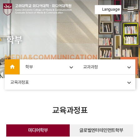
학부
home
학부
교과과정
교육과정표
교육과정표
미디어학부
글로벌엔터테인먼트학부